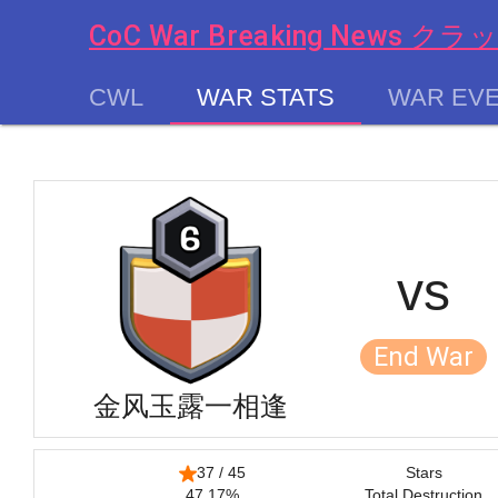
CoC War Breaking New
CWL
WAR STATS
WAR EV
chevron_left
vs
End War
金风玉露一相逢
37 / 45
Stars
47.17%
Total Destruction