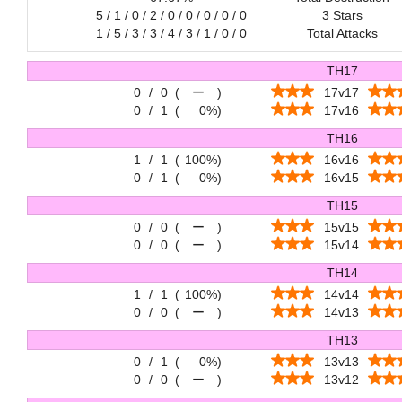
5 / 1 / 0 / 2 / 0 / 0 / 0 / 0 / 0
3 Stars
1 / 5 / 3 / 3 / 4 / 3 / 1 / 0 / 0
Total Attacks
TH17
0
/
0
(
ー
)
17v17
0
/
1
(
0%
)
17v16
TH16
1
/
1
(
100%
)
16v16
0
/
1
(
0%
)
16v15
TH15
0
/
0
(
ー
)
15v15
0
/
0
(
ー
)
15v14
TH14
1
/
1
(
100%
)
14v14
0
/
0
(
ー
)
14v13
TH13
0
/
1
(
0%
)
13v13
0
/
0
(
ー
)
13v12