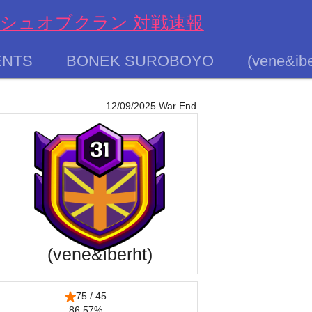
s クラッシュオブクラン 対戦速報
ENTS
BONEK SUROBOYO
(vene&ibe
12/09/2025 War End
(vene&iberht)
75 / 45
86.57%