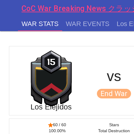
CoC War Breaking News
WAR STATS
WAR EVENTS
Los E
chevron_left
vs
End War
Los Elejidos
60 / 60
Stars
100.00%
Total Destruction